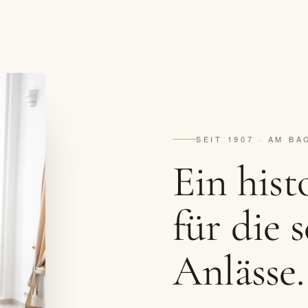
SEIT 1907 · AM B
Ein hist
für die 
Anlässe.