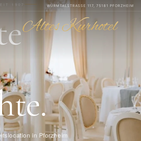
EIT 1907
WÜRMTALSTRASSE 117, 75181 PFORZHEIM
te
hte.
itslocation in Pforzheim