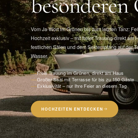
besonderen 
Vom Ja-Wort im Grünen bis zum letzten Tanz: Fei
Hochzeit exklusiv – mit freier Trauung direkt am 
festlichen Sälen und dem Sektempfang auf der T
Wasser.
Freie Trauung im Grünen, direkt am Haus
Großer Saal mit Terrasse für bis zu 150 Gäste
Exklusivität – nur Ihre Feier an diesem Tag
HOCHZEITEN ENTDECKEN