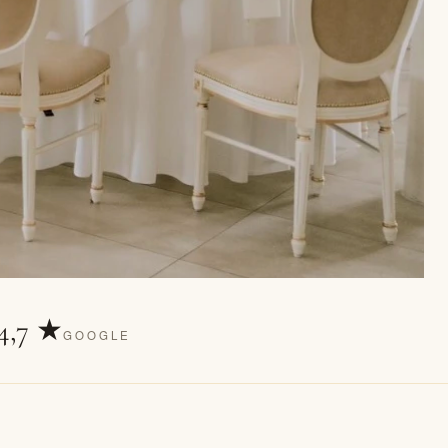
4,7
★
GOOGLE