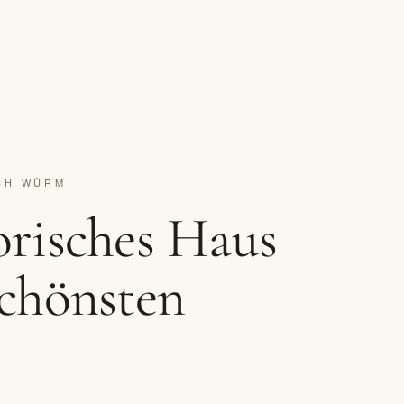
ACH WÜRM
orisches Haus
schönsten