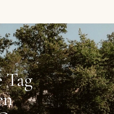
e Tag
en