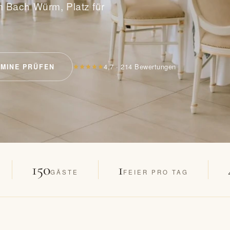
m Bach Würm, Platz für
4,7
·
214
Bewertungen
MINE PRÜFEN
150
1
GÄSTE
FEIER PRO TAG