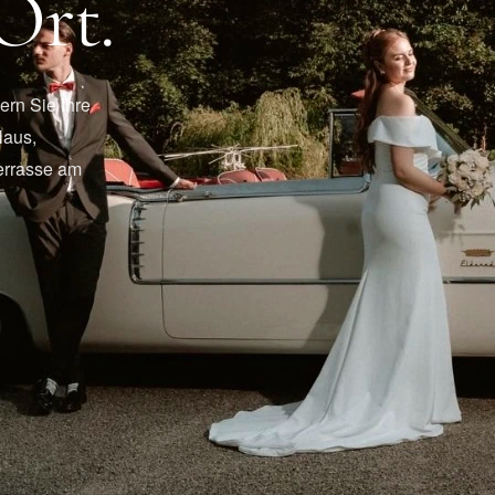
Ort.
ern Sie Ihre
Haus,
errasse am